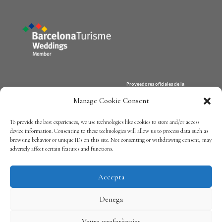
Manage Cookie Consent
Xerta Catering
Equipo
To provide the best experiences, we use technologies like cookies to store and/or access
Contacto
device information. Consenting to these technologies will allow us to process data such as
browsing behavior or unique IDs on this site. Not consenting or withdrawing consent, may
adversely affect certain features and functions.
Política de privadesa
Accepta
Denega
Nota Legal
/
Política de cookies
Veure preferències